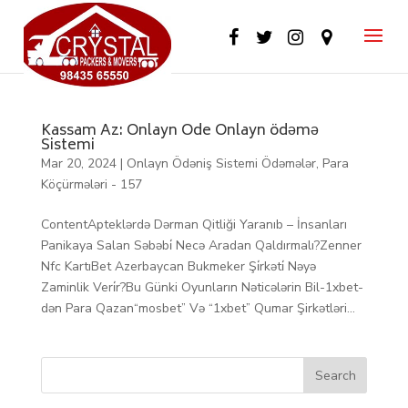
Kassam Az: Onlayn Ode Onlayn ödəmə
Sistemi
Mar 20, 2024
|
Onlayn Ödəniş Sistemi Ödəmələr, Para
Köçürmələri - 157
ContentApteklərdə Dərman Qitliği Yaranıb – İnsanları
Panikaya Salan Səbəbi̇ Necə Aradan Qaldırmalı?Zenner
Nfc KartıBet Azerbaycan Bukmeker Şi̇rkəti̇ Nəyə
Zaminlik Veri̇r?Bu Günki Oyunların Nəticələrin Bil-1xbet-
dən Para Qazan“mosbet” Və “1xbet” Qumar Şirkətləri...