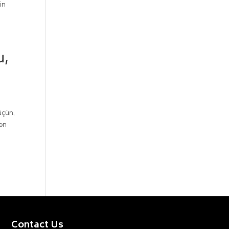
in
u,
üçün,
dən
Contact Us