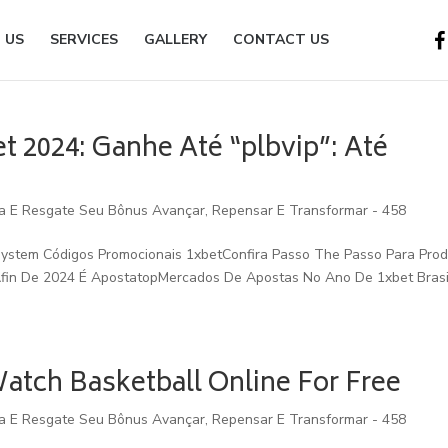
 US
SERVICES
GALLERY
CONTACT US
 2024: Ganhe Até “plbvip”: Até
a E Resgate Seu Bônus Avançar, Repensar E Transformar - 458
ystem Códigos Promocionais 1xbetConfira Passo The Passo Para Prod
Afin De 2024 É ApostatopMercados De Apostas No Ano De 1xbet Brasi
atch Basketball Online For Free
a E Resgate Seu Bônus Avançar, Repensar E Transformar - 458