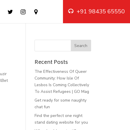
+91 98435 65550
Recent Posts
The Effectiveness Of Queer
uzir
Community: How Isle Of
lBet
Lesbos Is Coming Collectively
To Assist Refugees | GO Mag
Get ready for some naughty
chat fun
Find the perfect one night
stand dating website for you