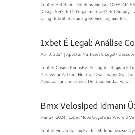
ContentBet Bônus De Boas-vindas: 100% Até R$1
Deseja Ser? Bet É Legal Em Brazil? Bet Supply –
Using Bet365 Streaming Service Legitimate?...
1xbet É Legal: Análise C
Apr 3, 2024
|
Apostar Na 1xbet É Legal? Descubr
ContentCasino BonusBet Portugal – Registo E Lo
Aproveitar A 1xbet No BrasilQuer Saber Se The 
Apostas FuncionaBônus De Boas-vindas Para...
Bmx Velosiped Idmanı Ü
Mar 27, 2024
|
1xbet Mobil Uygulama Android Ve I
ContentPin Up CasinoAviator Slotunu əvəzsiz Oyna