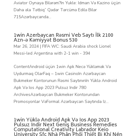
Aviator Oynaya Bilərəm?In Yukle: Idman Və Kazino üçün
Daha əla Tətbiq” Qədər Tərcümə Edilə Bilər
715Azərbaycanda...
1win Azerbaycan Rəsmi Veb Saytı İlk 2100
Azn-ə Kəmiyyət Bonus 530
Mar 26, 2024
|
FIFA WC: Saudi Arabia shock Lionel
Messi-led Argentina with 2-1 win - 394
ContentAndroid üçün 1win Apk Necə Yükləmək Və
Uydurmaq OlarFaq – 1win CasinoIn Azərbaycan
Bukmeker Kontorunun Rəsmi SaytınınIn Yüklə Android
Apk Və Ios App 2023 Pulsuz Indir 780
ArchivesAzərbaycan Bukmeker Kontorundan
Promosyonlar VəFormal Azərbaycan Saytında Iz...
1win Yüklə Android Apk Və Ios App 2023
Pulsuz Indir Next Geniş Business Remedies
Computational Creativity Labrador Keio
University Sfc Nhà Phân Phối Thiết Bị Khí Nén