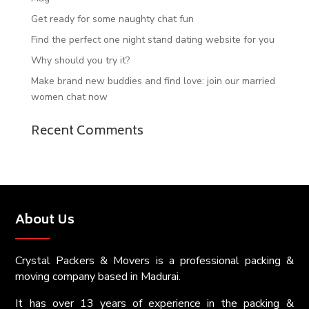
Get ready for some naughty chat fun
Find the perfect one night stand dating website for you
Why should you try it?
Make brand new buddies and find love: join our married
women chat now
Recent Comments
About Us
Crystal Packers & Movers is a professional packing &
moving company based in Madurai.
It has over 13 years of experience in the packing &