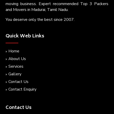
moving business. Expert recommended Top 3 Packers
and Movers in Madurai, Tamil Nadu.
You deserve only the best since 2007.
Quick Web Links
Home
About Us
Services
Gallery
Contact Us
Contact Enquiry
Contact Us