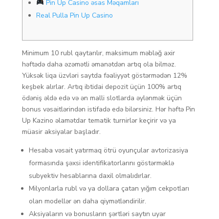
Pin Up Casino əsas Məqamları
Real Pulla Pin Up Casino
Minimum 10 rubl qaytarılır, maksimum məbləğ axir
həftədə daha əzəmətli əmanətdən artıq ola bilməz.
Yüksək liqa üzvləri saytda fəaliyyət göstərmədən 12%
keşbek alırlar. Artıq ibtidai depozit üçün 100% artıq
ödəniş əldə edə və ən malli slotlarda əylənmək üçün
bonus vəsaitlərindən istifadə edə bilərsiniz. Hər həftə Pin
Up Kazino əlamətdar tematik turnirlər keçirir və ya
müasir aksiyalar başladır.
Hesaba vəsait yatırmaq ötrü oyunçular avtorizasiya
formasında şəxsi identifikatorlarını göstərməklə
subyektiv hesablarına daxil olmalıdırlar.
Milyonlarla rubl və ya dollara çatan yığım cekpotları
olan modellər ən daha qiymətləndirilir.
Aksiyaların və bonusların şərtləri saytın uyar