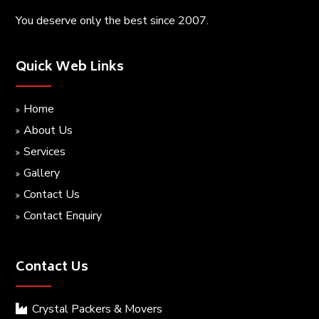
You deserve only the best since 2007.
Quick Web Links
Home
About Us
Services
Gallery
Contact Us
Contact Enquiry
Contact Us
Crystal Packers & Movers