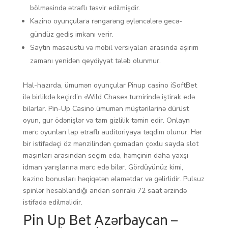
bölməsində ətraflı təsvir edilmişdir.
Kazino oyunçulara rəngarəng əyləncələrə gecə-
gündüz gediş imkanı verir.
Saytın masaüstü və mobil versiyaları arasında aşırım
zamanı yenidən qeydiyyat tələb olunmur.
Hal-hazırda, ümumən oyunçular Pinup casino iSoftBet
ilə birlikdə keçird’n «Wild Chase» turnirində iştirak edə
bilərlər. Pin-Up Casino ümumən müştərilərinə dürüst
oyun, gur ödənişlər və tam gizlilik təmin edir. Onlayn
mərc oyunları lap ətraflı auditoriyaya təqdim olunur. Hər
bir istifadəçi öz mənzilindən çıxmadan çoxlu sayda slot
maşınları arasından seçim edə, həmçinin daha yaxşı
idman yarışlarına mərc edə bilər. Gördüyünüz kimi,
kazino bonusları həqiqətən əlamətdar və gəlirlidir. Pulsuz
spinlər hesablandığı andan sonrakı 72 saat ərzində
istifadə edilməlidir.
Pin Up Bet Azərbaycan –