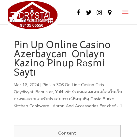
Pin Up Online Casino
Azerbaycan ️ Onlayn
Kazino Pinup Rəsmi
Saytı
Mar 16, 2024
|
Pin Up 306 On Line Casino Giriş
Qeydiyyat, Bonuslar, Yukl เข้าร่วมทดลองเล่นสล็อตในเว็บ
ตรงของเราและรับประสบการณ์ที่สนุกที่สุ David Burke
Kitchen Cookware , Apron And Accessories For chef - 1
Content