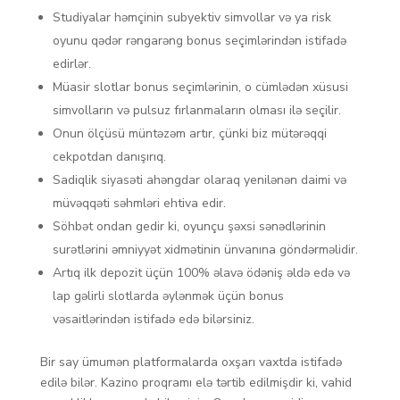
Studiyalar həmçinin subyektiv simvollar və ya risk
oyunu qədər rəngarəng bonus seçimlərindən istifadə
edirlər.
Müasir slotlar bonus seçimlərinin, o cümlədən xüsusi
simvolların və pulsuz fırlanmaların olması ilə seçilir.
Onun ölçüsü müntəzəm artır, çünki biz mütərəqqi
cekpotdan danışırıq.
Sadiqlik siyasəti ahəngdar olaraq yenilənən daimi və
müvəqqəti səhmləri ehtiva edir.
Söhbət ondan gedir ki, oyunçu şəxsi sənədlərinin
surətlərini əmniyyət xidmətinin ünvanına göndərməlidir.
Artıq ilk depozit üçün 100% əlavə ödəniş əldə edə və
lap gəlirli slotlarda əylənmək üçün bonus
vəsaitlərindən istifadə edə bilərsiniz.
Bir say ümumən platformalarda oxşarı vaxtda istifadə
edilə bilər. Kazino proqramı elə tərtib edilmişdir ki, vahid