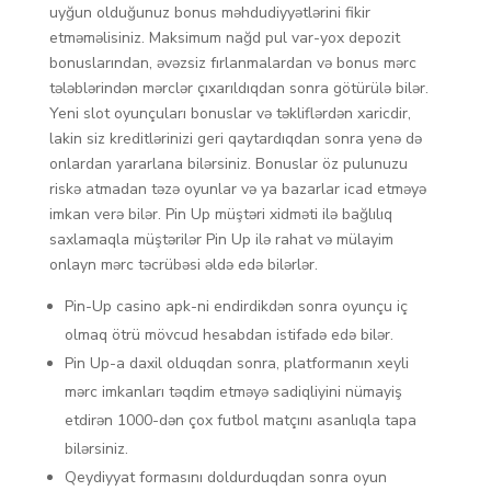
uyğun olduğunuz bonus məhdudiyyətlərini fikir
etməməlisiniz. Maksimum nağd pul var-yox depozit
bonuslarından, əvəzsiz fırlanmalardan və bonus mərc
tələblərindən mərclər çıxarıldıqdan sonra götürülə bilər.
Yeni slot oyunçuları bonuslar və təkliflərdən xaricdir,
lakin siz kreditlərinizi geri qaytardıqdan sonra yenə də
onlardan yararlana bilərsiniz. Bonuslar öz pulunuzu
riskə atmadan təzə oyunlar və ya bazarlar icad etməyə
imkan verə bilər. Pin Up müştəri xidməti ilə bağlılıq
saxlamaqla müştərilər Pin Up ilə rahat və mülayim
onlayn mərc təcrübəsi əldə edə bilərlər.
Pin-Up casino apk-ni endirdikdən sonra oyunçu iç
olmaq ötrü mövcud hesabdan istifadə edə bilər.
Pin Up-a daxil olduqdan sonra, platformanın xeyli
mərc imkanları təqdim etməyə sadiqliyini nümayiş
etdirən 1000-dən çox futbol matçını asanlıqla tapa
bilərsiniz.
Qeydiyyat formasını doldurduqdan sonra oyun