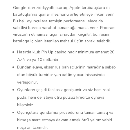
Google-dan ziddiyyətli olaraq, Apple tərtibatçılara öz
kataloqlarına qumar məzmunu artıq etməyə imkan verir.
Bu həll oyunçulara tətbiqin performansı, eləcə də
sabitliyi barədə narahat olmamağa macal verir. Proqram
virusların olmaması üçün sınaqdan keçirilir, bu, rəsmi
kataloqa iç olan istənilən məhsul üçün zorakı tələbdir.
Hazırda klub Pin Up casino nadir minimum əmanət 20
AZN və ya 10 dollardır.
Bundan əlavə, əksər rus bahisçilərinin marağına səbəb
olan böyük turnirlər yan xəttin yuxarı hissəsində
yerləşdirilir.
Oyunların çeşidi fasiləsiz genişlənir və siz həm real
pulla, həm də istəyə ötrü pulsuz kreditlə oynaya
bilərsiniz.
Oyunçulara qondarma prosedurunu tamamlamaq və
birbaşa mərc etməyə davam etmək ötrü yalnız vahid
neçə an lazımdır.