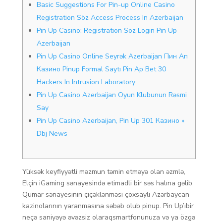
Basic Suggestions For Pin-up Online Casino
Registration Söz Access Process In Azerbaijan
Pin Up Casino: Registration Söz Login Pin Up
Azerbaijan
Pin Up Casino Online Seyrək Azerbaijan Пин Ап
Казино Pinup Formal Saytı Pin Ap Bet 30
Hackers In Intrusion Laboratory
Pin Up Casino Azerbaijan Oyun Klubunun Rəsmi
Say
Pin Up Casino Azerbaijan, Pin Up 301 Казино »
Dbj News
Yüksək keyfiyyətli məzmun təmin etməyə olan əzmlə,
Elçin iGaming sənayesində etimadli bir səs halına gəlib.
Qumar sənayesinin çiçəklənməsi çoxsaylı Azərbaycan
kazinolarının yaranmasına səbəb olub pinup. Pin Up’ıbir
neçə saniyəyə əvəzsiz olaraqsmartfonunuza və ya özgə