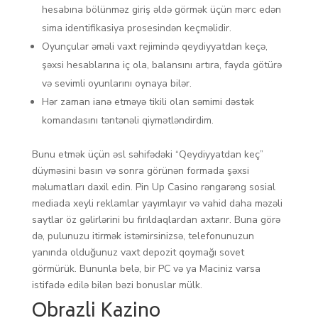
hesabına bölünməz giriş əldə görmək üçün mərc edən
sima identifikasiya prosesindən keçməlidir.
Oyunçular əməli vaxt rejimində qeydiyyatdan keçə,
şəxsi hesablarına iç ola, balansını artıra, fayda götürə
və sevimli oyunlarını oynaya bilər.
Hər zaman ianə etməyə tikili olan səmimi dəstək
komandasını təntənəli qiymətləndirdim.
Bunu etmək üçün əsl səhifədəki “Qeydiyyatdan keç”
düyməsini basın və sonra görünən formada şəxsi
məlumatları daxil edin. Pin Up Casino rəngarəng sosial
mediada xeyli reklamlar yayımlayır və vahid daha məzəli
saytlar öz gəlirlərini bu fırıldaqlardan axtarır. Buna görə
də, pulunuzu itirmək istəmirsinizsə, telefonunuzun
yanında olduğunuz vaxt depozit qoymağı sovet
görmürük. Bununla belə, bir PC və ya Maciniz varsa
istifadə edilə bilən bəzi bonuslar mülk.
Obrazli Kazino