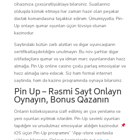
cihazınıza çoxsürətliyükləyə bilərsiniz. Suallarınız
olduqda kömək etməyə hər zaman hazır olan peşəkar
dəstək komandasına təşəkkür edirəm. Ümumiyyətlə, Pin-
Up onlayn qumar oyunları üçün tövsiyə olunan
kazinodur.
Saytındakı bütün zərb alətləri və digər oyuncaqların
sertifikatlaşdırıldığını unutmayın. Bu növ şərhlər digər
istifadəçilərə qumar və ya idman mərc oyunlarından həzz
almağa, Pin Up online casino çoxlu parlaq emosiyalar və
həzz almağa ianə edəcək. Siz həm formal internet
saytında, həm də kazino proqramında oynaya bilərsiniz.
Pin Up – Rəsmi Sayt Onlayn
Oynayın, Bonus Qazanın
Onların kolleksiyasına izafi edilmiş ən çox yeniləmə və
yeni oyunları eşitmək istərdim. Pin-Up sevimli oyunları
tapdığım və unudulmaz emosiyalar aldığım kazinodur.
iOS üçün Pin-Up proqramını” “App-store vasitəsilə