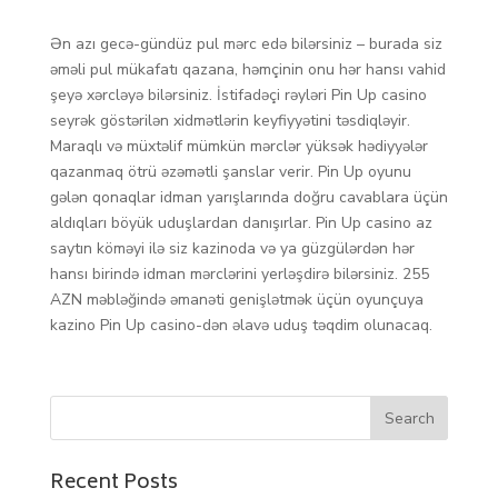
Ən azı gecə-gündüz pul mərc edə bilərsiniz – burada siz
əməli pul mükafatı qazana, həmçinin onu hər hansı vahid
şeyə xərcləyə bilərsiniz. İstifadəçi rəyləri Pin Up casino
seyrək göstərilən xidmətlərin keyfiyyətini təsdiqləyir.
Maraqlı və müxtəlif mümkün mərclər yüksək hədiyyələr
qazanmaq ötrü əzəmətli şanslar verir. Pin Up oyunu
gələn qonaqlar idman yarışlarında doğru cavablara üçün
aldıqları böyük uduşlardan danışırlar. Pin Up casino az
saytın köməyi ilə siz kazinoda və ya güzgülərdən hər
hansı birində idman mərclərini yerləşdirə bilərsiniz. 255
AZN məbləğində əmanəti genişlətmək üçün oyunçuya
kazino Pin Up casino-dən əlavə uduş təqdim olunacaq.
Recent Posts