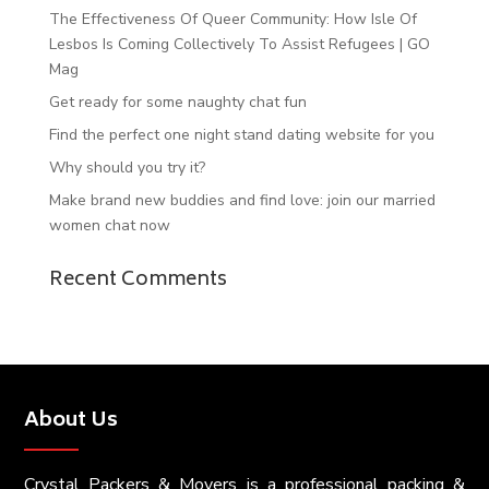
The Effectiveness Of Queer Community: How Isle Of
Lesbos Is Coming Collectively To Assist Refugees | GO
Mag
Get ready for some naughty chat fun
Find the perfect one night stand dating website for you
Why should you try it?
Make brand new buddies and find love: join our married
women chat now
Recent Comments
About Us
Crystal Packers & Movers is a professional packing &