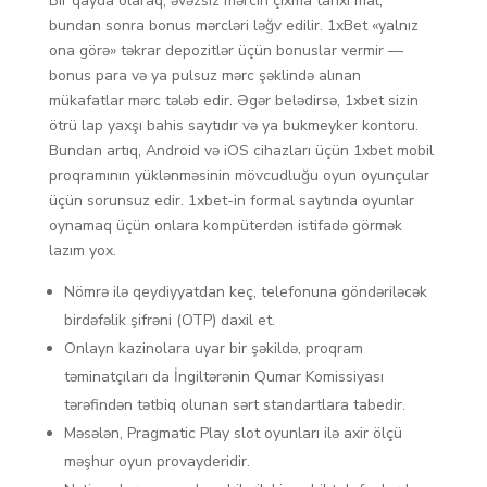
Bir qayda olaraq, əvəzsiz mərcin çixma tarixi mal,
bundan sonra bonus mərcləri ləğv edilir. 1xBet «yalnız
ona görə» təkrar depozitlər üçün bonuslar vermir —
bonus para və ya pulsuz mərc şəklində alınan
mükafatlar mərc tələb edir. Əgər belədirsə, 1xbet sizin
ötrü lap yaxşı bahis saytıdır və ya bukmеykеr kontoru.
Bundan artıq, Android və iOS cihazları üçün 1xbet mobil
proqramının yüklənməsinin mövcudluğu oyun oyunçular
üçün sorunsuz edir. 1xbet-in formal saytında oyunlar
oynamaq üçün onlara kompüterdən istifadə görmək
lazım yox.
Nömrə ilə qeydiyyatdan keç, telefonuna göndəriləcək
birdəfəlik şifrəni (OTP) daxil et.
Onlayn kazinolara uyar bir şəkildə, proqram
təminatçıları da İngiltərənin Qumar Komissiyası
tərəfindən tətbiq olunan sərt standartlara tabedir.
Məsələn, Pragmatic Play slot oyunları ilə axir ölçü
məşhur oyun provayderidir.