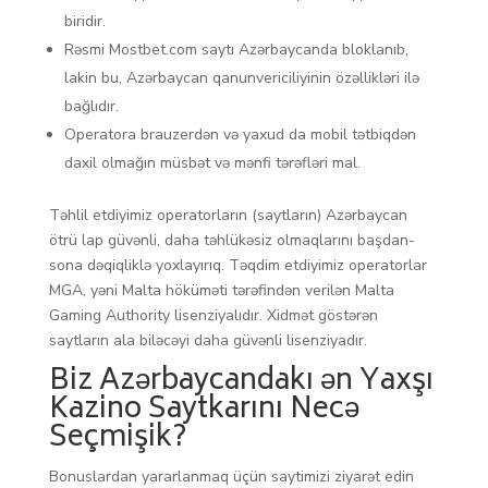
biridir.
Rəsmi Mostbet.com saytı Azərbaycanda bloklanıb,
lakin bu, Azərbaycan qanunvericiliyinin özəllikləri ilə
bağlıdır.
Operatora brauzerdən və yaxud da mobil tətbiqdən
daxil olmağın müsbət və mənfi tərəfləri mal.
Təhlil etdiyimiz operatorların (saytların) Azərbaycan
ötrü lap güvənli, daha təhlükəsiz olmaqlarını başdan-
sona dəqiqliklə yoxlayırıq. Təqdim etdiyimiz operatorlar
MGA, yəni Malta höküməti tərəfindən verilən Malta
Gaming Authority lisenziyalıdır. Xidmət göstərən
saytların ala biləcəyi daha güvənli lisenziyadır.
Biz Azərbaycandakı ən Yaxşı
Kazino Saytkarını Necə
Seçmişik?
Bonuslardan yararlanmaq üçün saytimizi ziyarət edin