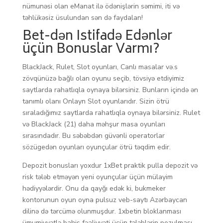
nümunəsi olan eManat ilə ödənişlərin səmimi, iti və
təhlükəsiz üsulundan sən də faydalan!
Bet-dən Istifadə Edənlər
üçün Bonuslar Varmı?
BlackJack, Rulet, Slot oyunları, Canlı masalar və.s
zövqünüzə bağlı olan oyunu seçib, tövsiyə etdiyimiz
saytlarda rahatlıqla oynaya bilərsiniz. Bunların içində ən
tanımlı olanı Onlayn Slot oyunlarıdır. Sizin ötrü
sıraladığımız saytlarda rahatlıqla oynaya bilərsiniz. Rulet
və BlackJack (21) daha məhşur masa oyunları
sırasındadır. Bu səbəbdən güvənli operatorlar
sözügedən oyunları oyunçular ötrü təqdim edir.
Depozit bonusları yoxdur 1xBet praktik pulla depozit və
risk tələb etməyən yeni oyunçular üçün mülayim
hədiyyələrdir. Onu da qayğı edək ki, bukmeker
kontorunun oyun oyna pulsuz veb-saytı Azərbaycan
dilinə də tərcümə olunmuşdur. 1xbetin bloklanması
ümumiyyətlə bahis fəaliyyəti üçün tələblərin pozulması