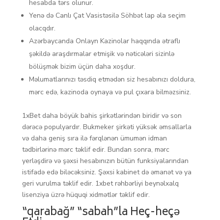
hesabda tərs olunur.
Yenə də Canlı Çat Vasistəsilə Söhbət lap əla seçim
olacqdır.
Azərbaycanda Onlayn Kazinolar haqqında ətraflı
şəkildə araşdırmalar etmişik və nəticələri sizinlə
bölüşmək bizim üçün daha xoşdur.
Məlumatlarınızı təsdiq etmədən siz hesabınızı doldura,
mərc edə, kazinoda oynaya və pul çıxara bilməzsiniz.
1xBet daha böyük bahis şirkətlərindən biridir və son
dərəcə populyardır. Bukmeker şirkəti yüksək əmsallarla
və daha geniş sıra ilə fərqlənən ümumən idman
tədbirlərinə mərc təklif edir. Bundan sonra, mərc
yerləşdirə və şəxsi hesabınızın bütün funksiyalarından
istifadə edə biləcəksiniz. Şəxsi kabinet də əmanət və ya
geri vurulma təklif edir. 1xbet rəhbərliyi beynəlxalq
lisenziya üzrə hüquqi xidmətlər təklif edir.
“qarabağ” “sabah”la Heç-heçə