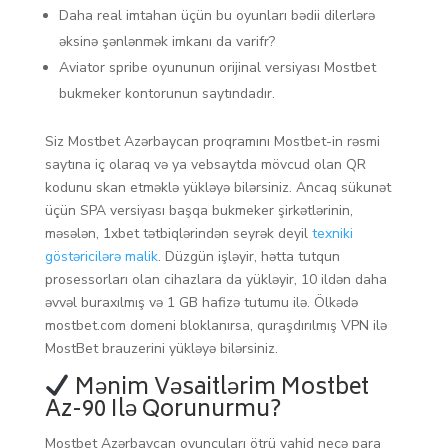
Daha real imtahan üçün bu oyunları bədii dilerlərə
əksinə şənlənmək imkanı da varifr?
Aviator spribe oyununun orijinal versiyası Mostbet
bukmeker kontorunun saytındadır.
Siz Mostbet Azərbaycan proqramını Mostbet-in rəsmi
saytına iç olaraq və ya vebsaytda mövcud olan QR
kodunu skan etməklə yükləyə bilərsiniz. Ancaq sükunət
üçün SPA versiyası başqa bukmeker şirkətlərinin,
məsələn, 1xbet tətbiqlərindən seyrək deyil
texniki
göstəricilərə malik
. Düzgün işləyir, hətta tutqun
prosessorları olan cihazlara da yükləyir, 10 ildən daha
əvvəl buraxılmış və 1 GB hafizə tutumu ilə. Ölkədə
mostbet.com domeni bloklanırsa, quraşdırılmış VPN ilə
MostBet brauzerini yükləyə bilərsiniz.
Mənim Vəsaitlərim Mostbet
Az-90 Ilə Qorunurmu?
Mostbet Azərbaycan oyunçuları ötrü vahid neçə para