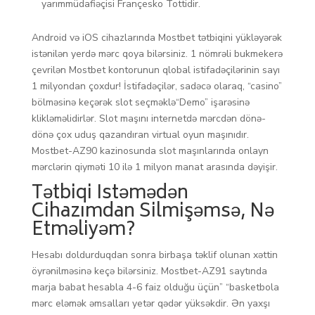
yarımmüdafiəçisi Françesko Tottidir.
Android və iOS cihazlarında Mostbet tətbiqini yükləyərək
istənilən yerdə mərc qoya bilərsiniz. 1 nömrəli bukmekerə
çevrilən Mostbet kontorunun qlobal istifadəçilərinin sayı
1 milyondan çoxdur! İstifadəçilər, sadəcə olaraq, “casino”
bölməsinə keçərək slot seçməklə“Demo” işarəsinə
klikləməlidirlər. Slot maşını internetdə mərcdən dönə-
dönə çox uduş qazandıran virtual oyun maşınıdır.
Mostbet-AZ90 kazinosunda slot maşınlarında onlayn
mərclərin qiyməti 10 ilə 1 milyon manat arasında dəyişir.
Tətbiqi Istəmədən
Cihazımdan Silmişəmsə, Nə
Etməliyəm?
Hesabı doldurduqdan sonra birbaşa təklif olunan xəttin
öyrənilməsinə keçə bilərsiniz. Mostbet-AZ91 saytında
marja babat hesabla 4-6 faiz olduğu üçün” “basketbola
mərc eləmək əmsalları yetər qədər yüksəkdir. Ən yaxşı