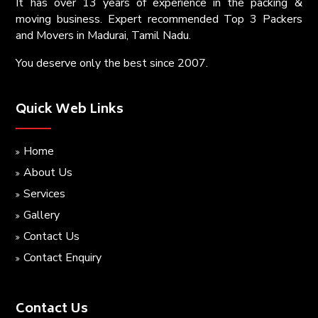
It has over 13 years of experience in the packing &
moving business. Expert recommended Top 3 Packers
and Movers in Madurai, Tamil Nadu.
You deserve only the best since 2007.
Quick Web Links
Home
About Us
Services
Gallery
Contact Us
Contact Enquiry
Contact Us