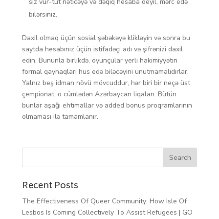
siz vur-tut nəticəyə və dəqiq hesaba deyil, mərc edə
bilərsiniz.
Daxil olmaq üçün sosial şəbəkəyə klikləyin və sonra bu
saytda hesabınız üçün istifadəçi adı və şifrənizi daxil
edin. Bununla birlikdə, oyunçular yerli hakimiyyətin
formal qaynaqları hus edə biləcəyini unutmamalıdırlar.
Yalnız beş idman növü mövcuddur, hər biri bir neçə üst
çempionat, o cümlədən Azərbaycan liqaları. Bütün
bunlar aşağı ehtimallar və added bonus proqramlarının
olmaması ilə tamamlanır.
Recent Posts
The Effectiveness Of Queer Community: How Isle Of
Lesbos Is Coming Collectively To Assist Refugees | GO