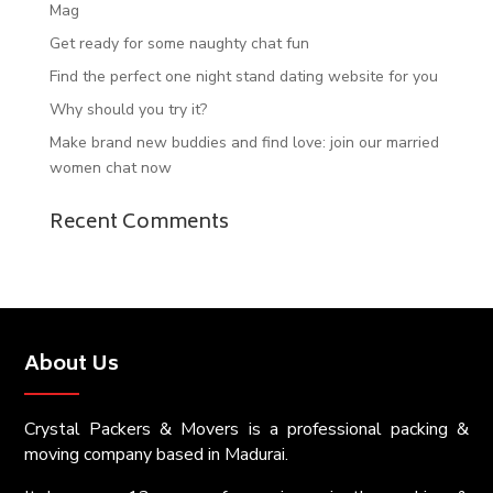
Mag
Get ready for some naughty chat fun
Find the perfect one night stand dating website for you
Why should you try it?
Make brand new buddies and find love: join our married
women chat now
Recent Comments
About Us
Crystal Packers & Movers is a professional packing &
moving company based in Madurai.