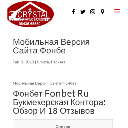
Мобильная Версия
Сайта Фонбе
Feb 8, 2023
|
Crystal Packers
Мобильная Версия Сайта Фонбет
Фонбет Fonbet Ru
Букмекерская Контора:
Обзор И 18 Отзывов
Список