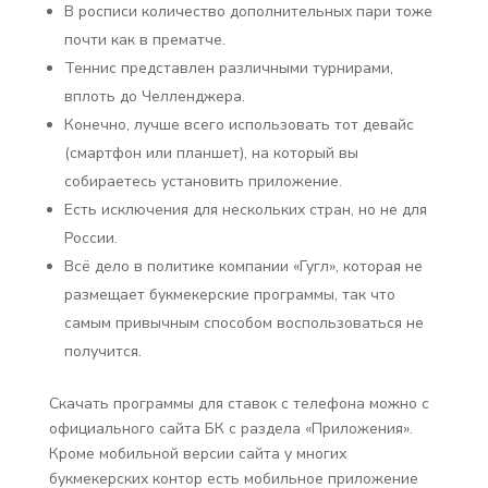
В росписи количество дополнительных пари тоже
почти как в прематче.
Теннис представлен различными турнирами,
вплоть до Челленджера.
Конечно, лучше всего использовать тот девайс
(смартфон или планшет), на который вы
собираетесь установить приложение.
Есть исключения для нескольких стран, но не для
России.
Всё дело в политике компании «Гугл», которая не
размещает букмекерские программы, так что
самым привычным способом воспользоваться не
получится.
Скачать программы для ставок с телефона можно с
официального сайта БК с раздела «Приложения».
Кроме мобильной версии сайта у многих
букмекерских контор есть мобильное приложение