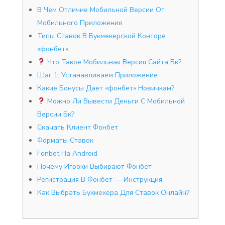
В Чём Отличие Мобильной Версии От
Мобильного Приложения
Типы Ставок В Букмекерской Конторе
«фонбет»
Что Такое Мобильная Версия Сайта Бк?
Шаг 1: Устанавливаем Приложение
Какие Бонусы Дает «фонбет» Новичкам?
Можно Ли Вывести Деньги С Мобильной
Версии Бк?
Скачать Клиент Фонбет
Форматы Ставок
Fonbet На Android
Почему Игроки Выбирают Фонбет
Регистрация В Фонбет — Инструкция
Как Выбрать Букмекера Для Ставок Онлайн?