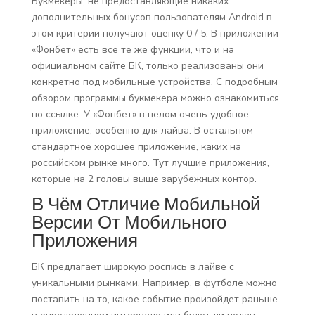
Букмекеры, не предоставляющие никаких
дополнительных бонусов пользователям Android в
этом критерии получают оценку 0 / 5. В приложении
«Фонбет» есть все те же функции, что и на
официальном сайте БК, только реализованы они
конкретно под мобильные устройства. С подробным
обзором программы букмекера можно ознакомиться
по ссылке. У «Фонбет» в целом очень удобное
приложение, особенно для лайва. В остальном —
стандартное хорошее приложение, каких на
российском рынке много. Тут лучшие приложения,
которые на 2 головы выше зарубежных контор.
В Чём Отличие Мобильной
Версии От Мобильного
Приложения
БК предлагает широкую роспись в лайве с
уникальными рынками. Например, в футболе можно
поставить на то, какое событие произойдет раньше