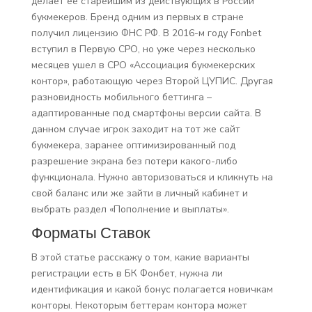
делает ее старейшим из действующих в России
букмекеров. Бренд одним из первых в стране
получил лицензию ФНС РФ. В 2016-м году Fonbet
вступил в Первую СРО, но уже через несколько
месяцев ушел в СРО «Ассоциация букмекерских
контор», работающую через Второй ЦУПИС. Другая
разновидность мобильного беттинга –
адаптированные под смартфоны версии сайта. В
данном случае игрок заходит на тот же сайт
букмекера, заранее оптимизированный под
разрешение экрана без потери какого-либо
функционала. Нужно авторизоваться и кликнуть на
свой баланс или же зайти в личный кабинет и
выбрать раздел «Пополнение и выплаты».
Форматы Ставок
В этой статье расскажу о том, какие варианты
регистрации есть в БК Фонбет, нужна ли
идентификация и какой бонус полагается новичкам
конторы. Некоторым беттерам контора может