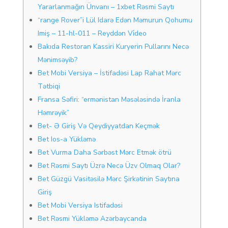
Yararlanmağın Ünvanı – 1xbet Rəsmi Saytı
“range Rover”i Lül Idarə Edən Məmurun Qohumu
Imiş – 11-hl-011 – Reyddən Vi̇deo
Bakıda Restoran Kassiri Kuryerin Pullarını Necə
Mənimsəyib?
Bet Mobi Versiya – İstifadəsi Lap Rahat Mərc
Tətbiqi
Fransa Səfiri: “ermənistan Məsələsində İranla
Həmrəyik”
Bet- Ə Giriş Və Qeydiyyatdan Keçmək
Bet Ios-a Yükləmə
Bet Vurma Daha Sərbəst Mərc Etmək ötrü
Bet Rəsmi Saytı Üzrə Necə Üzv Olmaq Olar?
Bet Güzgü Vasitəsilə Mərc Şirkətinin Saytına
Giriş
Bet Mobi Versiya Istifadəsi
Bet Rəsmi Yükləmə Azərbaycanda