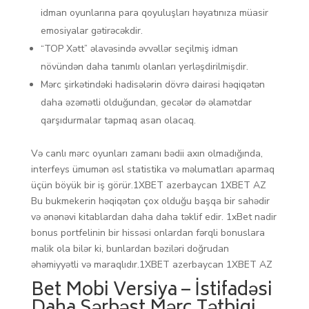
idman oyunlarına para qoyuluşları həyatınıza müasir
emosiyalar gətirəcəkdir.
“TOP Xətt” əlavəsində əvvəllər seçilmiş idman
növündən daha tanımlı olanları yerləşdirilmişdir.
Mərc şirkətindəki hadisələrin dövrə dairəsi həqiqətən
daha əzəmətli olduğundan, gecələr də əlamətdar
qarşıdurmalar tapmaq asan olacaq.
Və canlı mərc oyunları zamanı bədii axın olmadığında,
interfeys ümumən əsl statistika və məlumatları aparmaq
üçün böyük bir iş görür.1XBET azerbaycan 1XBET AZ
Bu bukmekerin həqiqətən çox olduğu başqa bir sahədir
və ənənəvi kitablardan daha daha təklif edir. 1xBet nadir
bonus portfelinin bir hissəsi onlardan fərqli bonuslara
malik ola bilər ki, bunlardan bəziləri doğrudan
əhəmiyyətli və maraqlıdır.1XBET azerbaycan 1XBET AZ
Bet Mobi Versiya – İstifadəsi