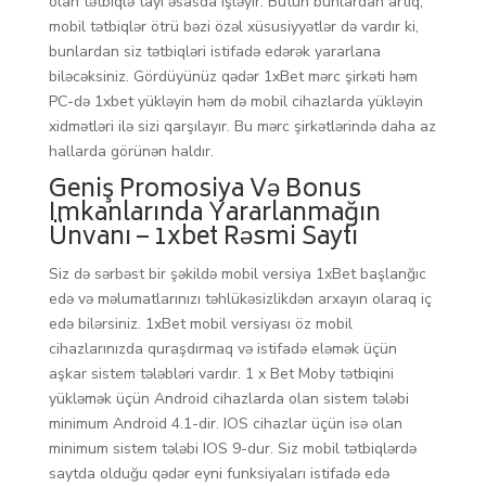
olan tətbiqlə tayı əsasda işləyir. Bütün bunlardan artıq,
mobil tətbiqlər ötrü bəzi özəl xüsusiyyətlər də vardır ki,
bunlardan siz tətbiqləri istifadə edərək yararlana
biləcəksiniz. Gördüyünüz qədər 1xBet mərc şirkəti həm
PC-də 1xbet yükləyin həm də mobil cihazlarda yükləyin
xidmətləri ilə sizi qarşılayır. Bu mərc şirkətlərində daha az
hallarda görünən haldır.
Geniş Promosiya Və Bonus
Imkanlarında Yararlanmağın
Ünvanı – 1xbet Rəsmi Saytı
Siz də sərbəst bir şəkildə mobil versiya 1xBet başlanğıc
edə və məlumatlarınızı təhlükəsizlikdən arxayın olaraq iç
edə bilərsiniz. 1xBet mobil versiyası öz mobil
cihazlarınızda quraşdırmaq və istifadə eləmək üçün
aşkar sistem tələbləri vardır. 1 x Bet Moby tətbiqini
yükləmək üçün Android cihazlarda olan sistem tələbi
minimum Android 4.1-dir. IOS cihazlar üçün isə olan
minimum sistem tələbi IOS 9-dur. Siz mobil tətbiqlərdə
saytda olduğu qədər eyni funksiyaları istifadə edə