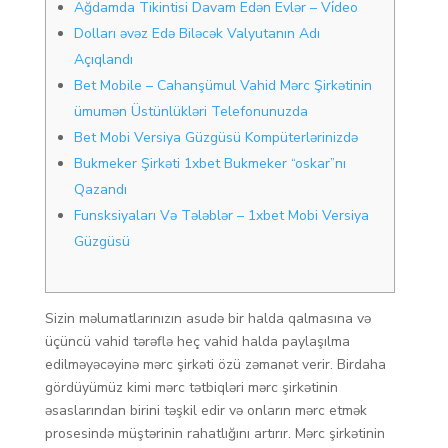
Ağdamda Tikintisi Davam Edən Evlər – Vi̇deo
Dolları əvəz Edə Biləcək Valyutanın Adı
Açıqlandı
Bet Mobile – Cahanşümul Vahid Mərc Şirkətinin
ümumən Üstünlükləri Telefonunuzda
Bet Mobi Versiya Güzgüsü Kompüterlərinizdə
Bukmeker Şirkəti 1xbet Bukmeker “oskar”nı
Qazandı
Funsksiyaları Və Tələblər – 1xbet Mobi Versiya
Güzgüsü
Sizin məlumatlarınızın asudə bir halda qalmasına və
üçüncü vahid tərəflə heç vahid halda paylaşılma
edilməyəcəyinə mərc şirkəti özü zəmanət verir. Birdaha
gördüyümüz kimi mərc tətbiqləri mərc şirkətinin
əsaslarından birini təşkil edir və onların mərc etmək
prosesində müştərinin rahatlığını artırır. Mərc şirkətinin