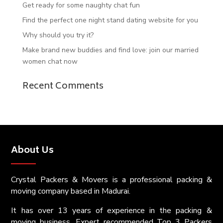
Get ready for some naughty chat fun
Find the perfect one night stand dating website for you
Why should you try it?
Make brand new buddies and find love: join our married
women chat now
Recent Comments
About Us
Crystal Packers & Movers is a professional packing &
moving company based in Madurai.
It has over 13 years of experience in the packing &
moving business. Expert recommended Top 3 Packers