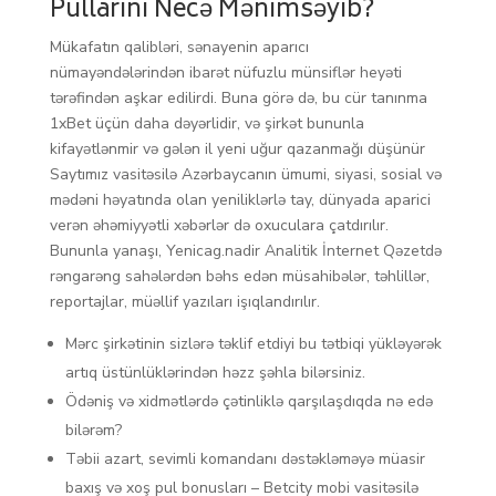
Pullarını Necə Mənimsəyib?
Mükafatın qalibləri, sənayenin aparıcı
nümayəndələrindən ibarət nüfuzlu münsiflər heyəti
tərəfindən aşkar edilirdi. Buna görə də, bu cür tanınma
1xBet üçün daha dəyərlidir, və şirkət bununla
kifayətlənmir və gələn il yeni uğur qazanmağı düşünür
Saytımız vasitəsilə Azərbaycanın ümumi, siyasi, sosial və
mədəni həyatında olan yeniliklərlə tay, dünyada aparici
verən əhəmiyyətli xəbərlər də oxuculara çatdırılır.
Bununla yanaşı, Yenicag.nadir Analitik İnternet Qəzetdə
rəngarəng sahələrdən bəhs edən müsahibələr, təhlillər,
reportajlar, müəllif yazıları işıqlandırılır.
Mərc şirkətinin sizlərə təklif etdiyi bu tətbiqi yükləyərək
artıq üstünlüklərindən həzz şəhla bilərsiniz.
Ödəniş və xidmətlərdə çətinliklə qarşılaşdıqda nə edə
bilərəm?
Təbii azart, sevimli komandanı dəstəkləməyə müasir
baxış və xoş pul bonusları – Betcity mobi vasitəsilə