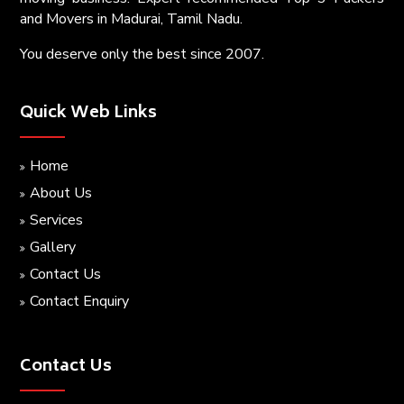
and Movers in Madurai, Tamil Nadu.
You deserve only the best since 2007.
Quick Web Links
Home
About Us
Services
Gallery
Contact Us
Contact Enquiry
Contact Us