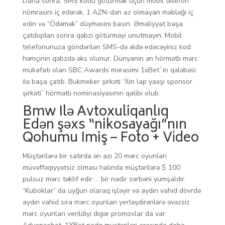
Daha sonra, SMS kodu götürmək üçün mobil telefon
nömrəsini iç edərək, 1 AZN-dən az olmayan məbləği iç
edin və “Ödəmək” düyməsini basın. Əməliyyat başa
çatdıqdan sonra qəbzi götürməyi unutmayın. Mobil
telefonunuza göndərilən SMS-də əldə edəcəyiniz kod
həmçinin qəbzdə əks olunur. Dünyanın ən hörmətli mərc
mükafatı olan SBC Awards mərasimi 1xBet`in qələbəsi
ilə başa çatıb. Bukmeker şirkəti “İlin lap yaxşı sponsor
şirkəti” hörmətli nominasiyasının qalibi olub.
Bmw Ilə Avtoxuliqanlıq
Edən şəxs “nikosayağı”nın
Qohumu Imiş – Foto + Vi̇deo
Müştərilərə bir satırda ən azı 20 mərc oyunları
müvəffəqiyyətsiz olması halında müştərilərə $ 100
pulsuz mərc təklif edir … bir nadir zərbəni yumşaldır.
“Kuboklar” da uyğun olaraq işləyir və aydın vahid dövrdə
aydın vahid sıra mərc oyunları yerləşdirənlərə əvəzsiz
mərc oyunları verildiyi digər promoslar da var.