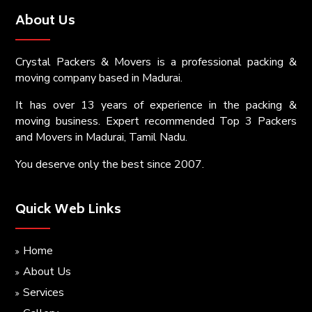
About Us
Crystal Packers & Movers is a professional packing &
moving company based in Madurai.
It has over 13 years of experience in the packing &
moving business. Expert recommended Top 3 Packers
and Movers in Madurai, Tamil Nadu.
You deserve only the best since 2007.
Quick Web Links
Home
About Us
Services