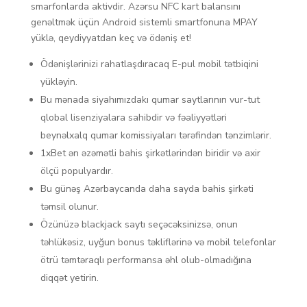
smarfonlarda aktivdir. Azərsu NFC kart balansını
genəltmək üçün Android sistemli smartfonuna MPAY
yüklə, qeydiyyatdan keç və ödəniş et!
Ödənişlərinizi rahatlaşdıracaq E-pul mobil tətbiqini
yükləyin.
Bu mənada siyahımızdakı qumar saytlarının vur-tut
qlobal lisenziyalara sahibdir və fəaliyyətləri
beynəlxalq qumar komissiyaları tərəfindən tənzimlərir.
1xBet ən əzəmətli bahis şirkətlərindən biridir və axir
ölçü populyardır.
Bu günəş Azərbaycanda daha sayda bahis şirkəti
təmsil olunur.
Özünüzə blackjack saytı seçəcəksinizsə, onun
təhlükəsiz, uyğun bonus təkliflərinə və mobil telefonlar
ötrü təmtəraqlı performansa əhl olub-olmadığına
diqqət yetirin.