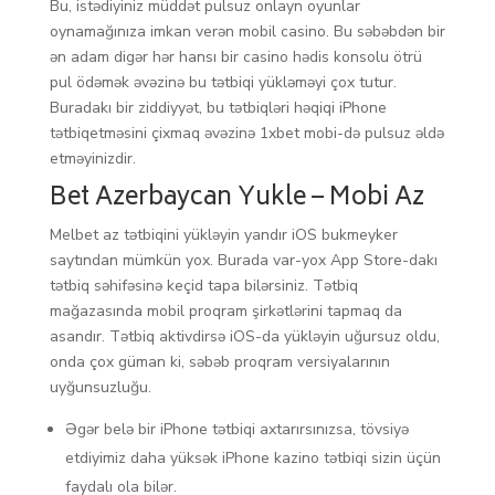
Bu, istədiyiniz müddət pulsuz onlayn oyunlar
oynamağınıza imkan verən mobil casino. Bu səbəbdən bir
ən adam digər hər hansı bir casino hədis konsolu ötrü
pul ödəmək əvəzinə bu tətbiqi yükləməyi çox tutur.
Buradakı bir ziddiyyət, bu tətbiqləri həqiqi iPhone
tətbiqetməsini çixmaq əvəzinə 1xbet mobi-də pulsuz əldə
etməyinizdir.
Bet Azerbaycan Yukle – Mobi Az
Melbet az tətbiqini yükləyin yandır iOS bukmeyker
saytından mümkün yox. Burada var-yox App Store-dakı
tətbiq səhifəsinə keçid tapa bilərsiniz. Tətbiq
mağazasında mobil proqram şirkətlərini tapmaq da
asandır. Tətbiq aktivdirsə iOS-da yükləyin uğursuz oldu,
onda çox güman ki, səbəb proqram versiyalarının
uyğunsuzluğu.
Əgər belə bir iPhone tətbiqi axtarırsınızsa, tövsiyə
etdiyimiz daha yüksək iPhone kazino tətbiqi sizin üçün
faydalı ola bilər.