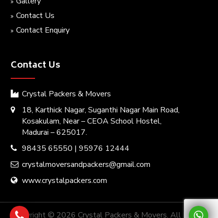
Gallery
Contact Us
Contact Enquiry
Contact Us
Crystal Packers & Movers
18, Karthick Nagar, Suganthi Nagar Main Road,
Kosakulam, Near – CEOA School Hostel,
Madurai – 625017.
98435 65550 | 95976 12444
crystalmoversandpackers@gmail.com
www.crystalpackers.com
Copyright © 2026 Crystal Packers & Movers. All Rights