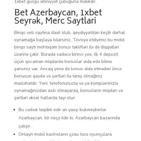
1xbet güzgü əmniyyət çubuğuna malikdir.
Bet Azerbaycan, 1xbet
Seyrək, Merc Saytlari
Binqo veb saytına daxil olub, qeydiyyatdan keçib dərhal
oynamağa başlaya bilərsiniz. Tövsiyə etdiyimiz bu mobil
binqo saytı möhtəşəm bonus təklifləri ilə də diqqətləri
üzərinə çəkir. Burada sadəcə birinci yox, ilk 4 depozit
üçün qocaman miqdarda bonuslar əldə edə bilmə
şansınız var. Ancaq yenə də bonus əldə etmədən öncə
bonusun qayda və şərtləri ilə tanış olmağınız
məsləhətdir. Yəni, telefonunuzla və ya kompüerinizlə
oynamağınızdan asılı olmayaraq, bonusların miqdarı və
şərtləri əksər hallarda tayı olur.
Bu cədvəl təqdim edir ən yaxşı bukmeykerlər
Azərbaycan, bir neçə ildir ki, Azərbaycan bazarında
çalışır.
Onlayn mobil kazinoların çoxu təzə oyunçulara