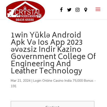
1win Yüklə Android
Apk Və Ios App 2023
əvəzsiz Indir Kazino
Government College Of
Engineering And
Leather Technology
Mar 21, 2024
|
Login Online Casino India 75,000 Bonus -
191