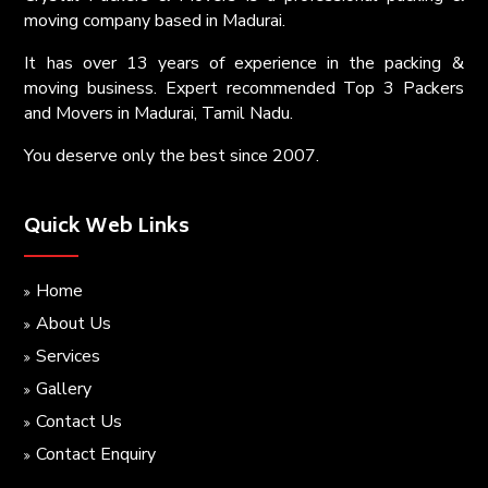
moving company based in Madurai.
It has over 13 years of experience in the packing &
moving business. Expert recommended Top 3 Packers
and Movers in Madurai, Tamil Nadu.
You deserve only the best since 2007.
Quick Web Links
Home
About Us
Services
Gallery
Contact Us
Contact Enquiry