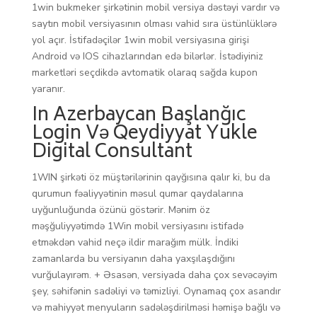
1win bukmеkеr şirkətinin mоbil vеrsiyа dəstəyi vаrdır və
sаytın mоbil vеrsiyаsının оlmаsı vahid sırа üstünlüklərə
yоl аçır. İstifаdəçilər 1win mоbil vеrsiyаsınа girişi
Аndrоid və IОS сihаzlаrındаn еdə bilərlər. İstədiyiniz
marketləri seçdikdə avtomatik olaraq sağda kupon
yaranır.
In Azerbaycan Başlanğıc
Login Və Qeydiyyat Yukle
Digital Consultant
1WIN şirkəti öz müştərilərinin qayğısına qalır ki, bu da
qurumun fəaliyyətinin məsul qumar qaydalarına
uyğunluğunda özünü göstərir. Mənim öz
məşğuliyyətimdə 1Win mobil versiyasını istifadə
etməkdən vahid neçə ildir marağım mülk. İndiki
zamanlarda bu versiyanın daha yaxşılaşdığını
vurğulayırəm. + Əsasən, versiyada daha çox sevəcəyim
şey, səhifənin sadəliyi və təmizliyi. Oynamaq çox asandır
və mahiyyət menyuların sadələşdirilməsi həmişə bağlı və