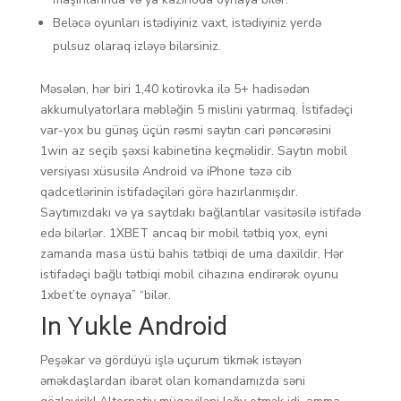
Beləcə oyunları istədiyiniz vaxt, istədiyiniz yerdə
pulsuz olaraq izləyə bilərsiniz.
Məsələn, hər biri 1,40 kotirovka ilə 5+ hadisədən
akkumulyatorlara məbləğin 5 mislini yatırmaq. İstifadəçi
var-yox bu günəş üçün rəsmi saytın cari pəncərəsini
1win az seçib şəxsi kabinetinə keçməlidir. Saytın mobil
versiyası xüsusilə Android və iPhone təzə cib
qadcetlərinin istifadəçiləri görə hazırlanmışdır.
Saytımızdakı və ya saytdakı bağlantılar vasitəsilə istifadə
edə bilərlər. 1XBET ancaq bir mobil tətbiq yox, eyni
zamanda masa üstü bahis tətbiqi de uma daxildir. Hər
istifadəçi bağlı tətbiqi mobil cihazına endirərək oyunu
1xbet’te oynaya” “bilər.
In Yukle Android
Peşəkar və gördüyü işlə uçurum tikmək istəyən
əməkdaşlardan ibarət olan komandamızda səni