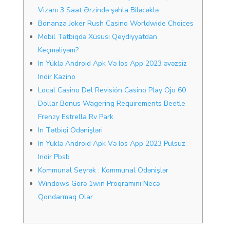
Vizanı 3 Saat Ərzində şəhla Biləcəklə
Bonanza Joker Rush Casino Worldwide Choices
Mobil Tətbiqdə Xüsusi Qeydiyyatdan
Keçməliyəm?
In Yüklə Android Apk Və Ios App 2023 əvəzsiz
Indir Kazino
Local Casino Del Revisión Casino Play Ojo 60
Dollar Bonus Wagering Requirements Beetle
Frenzy Estrella Rv Park
In Tətbiqi Ödənişləri
In Yüklə Android Apk Və Ios App 2023 Pulsuz
Indir Pbsb
Kommunal Seyrək : Kommunal Ödənişlər
Windows Görə 1win Proqramını Necə
Qondarmaq Olar