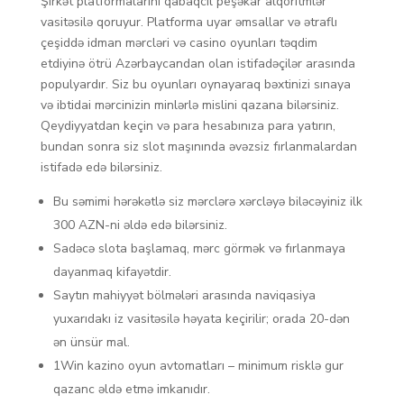
Şirkət platformalarını qabaqcıl peşəkar alqoritmlər
vasitəsilə qoruyur. Platforma uyar əmsallar və ətraflı
çeşiddə idman mərcləri və casino oyunları təqdim
etdiyinə ötrü Azərbaycandan olan istifadəçilər arasında
populyardır. Siz bu oyunları oynayaraq bəxtinizi sınaya
və ibtidai mərcinizin minlərlə mislini qazana bilərsiniz.
Qeydiyyatdan keçin və para hesabınıza para yatırın,
bundan sonra siz slot maşınında əvəzsiz fırlanmalardan
istifadə edə bilərsiniz.
Bu səmimi hərəkətlə siz mərclərə xərcləyə biləcəyiniz ilk
300 AZN-ni əldə edə bilərsiniz.
Sadəcə slota başlamaq, mərc görmək və fırlanmaya
dayanmaq kifayətdir.
Saytın mahiyyət bölmələri arasında naviqasiya
yuxarıdakı iz vasitəsilə həyata keçirilir; orada 20-dən
ən ünsür mal.
1Win kazino oyun avtomatları – minimum risklə gur
qazanc əldə etmə imkanıdır.