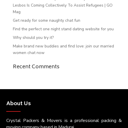
Lesbos Is Coming Collectively To Assist Refugees | GO
Mag
Get ready for some naughty chat fun
Find the perfect one night stand dating website for you
Why should you try it?
Make brand new buddies and find love: join our married
women chat now
Recent Comments
About Us
Crystal Packers & Movers is a professional packing &
moving company based in Madurai.