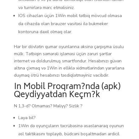
və turnirlərə mərc etməlisiniz.
IOS cihazları üçün 1Win mobil tətbiq mövcud olmasa
da cihazda olan brauzer vasitəsi ilə bukmeker
kontoruna daxil olmaq olar.
Hər bir dövlətin qumar oyunlarına əksinə çarpışma üsulu
mülk. Tətbiqin səmərəli işləməsi üçün zəruri şərtlər
internet və doldurulmuş smartfondur. Hesabınızı güvən
altına çixmaq və 1Win in elliklə xidmətlərindən yararlana
duymaq ötrü hesabınızı təsdiqlətməyiniz vacibdir.
In Mobil Proqram?nda (apk)
Qeydiyyatdan Keçm?k
N 1,3-d? Olmamas? Maliyy? Sizlik ?
Laya bil?
1Win də oyunçuların təcrübəsinə əsaslanaraq oyunun
əsl taktikasını toplayıb, büdcəni boşaltmadan ardicil