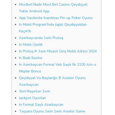
Mostbet Nadir Most Bet Casino Qeydiyyat,
Yukle Android App
App Vasitesile Inanılmaz Pin-up Poker Oyunu
In Mobil Proqram?nda (apk) Qeydiyyatdan
Keçm?k
Azerbaycanda 1win Proloq
In Mobil Üyelik
In Proloq ᐉ 1win Müasir Giriş Mobil Adresi 2024
In Bədii Kazino
In Azerbaycan Formal Veb Saytı İlk 2100 Azn-ə
Miqdar Bonus
Qeydiyyat Və Başlanğıc В Aviator Oyunu
Azerbaycan
Slot Maşınları 1win
Jackpot Oyunları
In Formal Saytı Azərbaycan
Təyyarə Oyunu 1win 1win Aviator Game