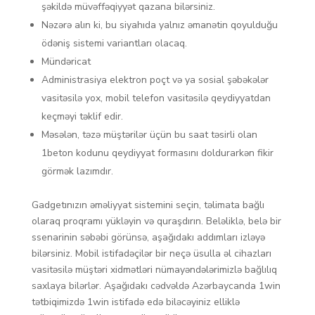
şəkildə müvəffəqiyyət qazana bilərsiniz.
Nəzərə alın ki, bu siyahıda yalnız əmanətin qoyulduğu
ödəniş sistemi variantları olacaq.
Mündəricat
Administrasiya elektron poçt və ya sosial şəbəkələr
vasitəsilə yox, mobil telefon vasitəsilə qeydiyyatdan
keçməyi təklif edir.
Məsələn, təzə müştərilər üçün bu saat təsirli olan
1beton kodunu qeydiyyat formasını doldurarkən fikir
görmək lazımdır.
Gadgetınızın əməliyyat sistemini seçin, təlimata bağlı
olaraq proqramı yükləyin və quraşdırın. Beləliklə, belə bir
ssenarinin səbəbi görünsə, aşağıdakı addımları izləyə
bilərsiniz. Mobil istifadəçilər bir neçə üsulla əl cihazları
vasitəsilə müştəri xidmətləri nümayəndələrimizlə bağlılıq
saxlaya bilərlər. Aşağıdakı cədvəldə Azərbaycanda 1win
tətbiqimizdə 1win istifadə edə biləcəyiniz elliklə