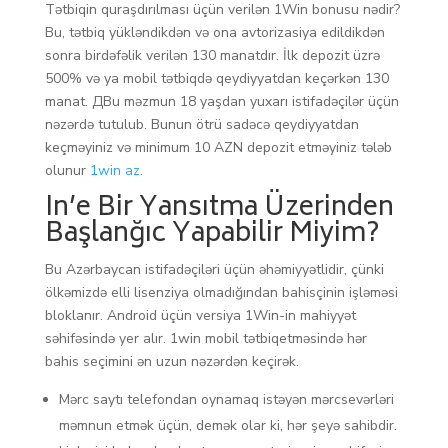
Tətbiqin quraşdırılması üçün verilən 1Win bonusu nədir?
Bu, tətbiq yükləndikdən və ona avtorizasiya edildikdən
sonra birdəfəlik verilən 130 manatdır. İlk depozit üzrə
500% və ya mobil tətbiqdə qeydiyyatdan keçərkən 130
manat. ДBu məzmun 18 yaşdan yuxarı istifadəçilər üçün
nəzərdə tutulub. Bunun ötrü sadəcə qeydiyyatdan
keçməyiniz və minimum 10 AZN depozit etməyiniz tələb
olunur
1win az
.
In’e Bir Yansıtma Üzerinden
Başlanğıc Yapabilir Miyim?
Bu Azərbaycan istifadəçiləri üçün əhəmiyyətlidir, çünki
ölkəmizdə elli lisenziya olmadığından bahisçinin işləməsi
bloklanır. Android üçün versiya 1Win-in mahiyyət
səhifəsində yer alır. 1win mobil tətbiqetməsində hər
bahis seçimini ən uzun nəzərdən keçirək.
Mərc saytı telefondan oynamaq istəyən mərcsevərləri
məmnun etmək üçün, demək olar ki, hər şeyə sahibdir.