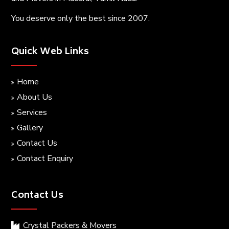
You deserve only the best since 2007.
Quick Web Links
Home
About Us
Services
Gallery
Contact Us
Contact Enquiry
Contact Us
Crystal Packers & Movers