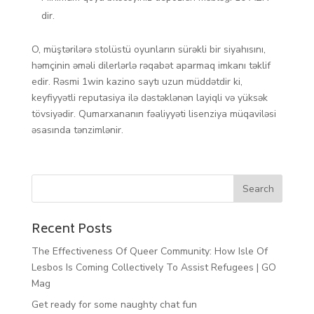
dir.
O, müştərilərə stolüstü oyunların sürəkli bir siyahısını,
həmçinin əməli dilerlərlə rəqabət aparmaq imkanı təklif
edir. Rəsmi 1win kazino saytı uzun müddətdir ki,
keyfiyyətli reputasiya ilə dəstəklənən layiqli və yüksək
tövsiyədir. Qumarxananın fəaliyyəti lisenziya müqaviləsi
əsasında tənzimlənir.
Recent Posts
The Effectiveness Of Queer Community: How Isle Of
Lesbos Is Coming Collectively To Assist Refugees | GO
Mag
Get ready for some naughty chat fun