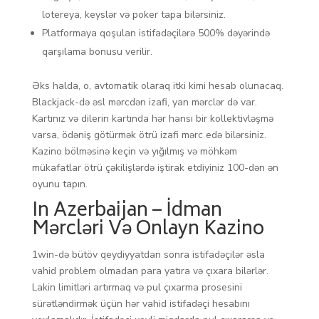
lotereya, keyslər və poker tapa bilərsiniz.
Platformaya qoşulan istifadəçilərə 500% dəyərində
qarşılama bonusu verilir.
Əks halda, o, avtomatik olaraq itki kimi hesab olunacaq.
Blackjack-də əsl mərcdən izafi, yan mərclər də var.
Kartınız və dilerin kartında hər hansı bir kollektivləşmə
varsa, ödəniş götürmək ötrü izafi mərc edə bilərsiniz.
Kazino bölməsinə keçin və yığılmış və möhkəm
mükafatlar ötrü çəkilişlərdə iştirak etdiyiniz 100-dən ən
oyunu tapın.
In Azerbaijan – İdman
Mərcləri Və Onlayn Kazino
1win-də bütöv qeydiyyatdan sonra istifadəçilər əsla
vahid problem olmadan para yatıra və çıxara bilərlər.
Lakin limitləri artırmaq və pul çıxarma prosesini
sürətləndirmək üçün hər vahid istifadəçi hesabını