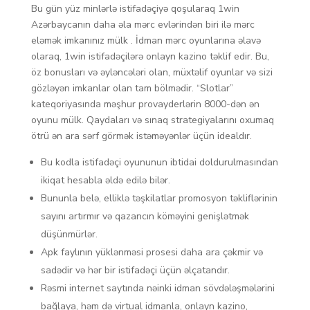
Bu gün yüz minlərlə istifadəçiyə qoşularaq 1win
Azərbaycanın daha əla mərc evlərindən biri ilə mərc
eləmək imkanınız mülk . İdman mərc oyunlarına əlavə
olaraq, 1win istifadəçilərə onlayn kazino təklif edir. Bu,
öz bonusları və əyləncələri olan, müxtəlif oyunlar və sizi
gözləyən imkanlar olan tam bölmədir. “Slotlar”
kateqoriyasında məşhur provayderlərin 8000-dən ən
oyunu mülk. Qaydaları və sınaq strategiyalarını oxumaq
ötrü ən ara sərf görmək istəməyənlər üçün idealdır.
Bu kodla istifadəçi oyununun ibtidai doldurulmasından
ikiqat hesabla əldə edilə bilər.
Bununla belə, elliklə təşkilatlar promosyon təkliflərinin
sayını artırmır və qazancın köməyini genişlətmək
düşünmürlər.
Apk faylının yüklənməsi prosesi daha ara çəkmir və
sadədir və hər bir istifadəçi üçün əlçatandır.
Rəsmi internet saytında nəinki idman sövdələşmələrini
bağlaya, həm də virtual idmanla, onlayn kazino,