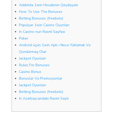
Addımda 1win Hesabının Qeydiyyatı
How To Use The Bonuses
Betting Bonuses (freebets)
Populyar 1win Casino Oyunları
In Casino-nun Rəsmi̇ Sayfasi
Poker
Android üçün 1win Apk-ı Necə Yükləmək Və
Qondarmaq Olar
Jackpot Oyunları
Rules For Bonuses
Casino Bonus
Bonuslar Və Promosyonlar
Jackpot Oyunları
Betting Bonuses (freebets)
In Azərbaycandakı Rəsmi Saytı