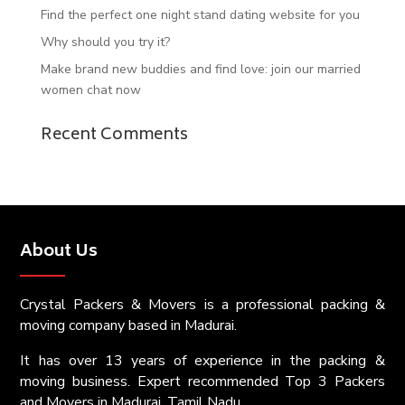
Find the perfect one night stand dating website for you
Why should you try it?
Make brand new buddies and find love: join our married
women chat now
Recent Comments
About Us
Crystal Packers & Movers is a professional packing &
moving company based in Madurai.
It has over 13 years of experience in the packing &
moving business. Expert recommended Top 3 Packers
and Movers in Madurai, Tamil Nadu.